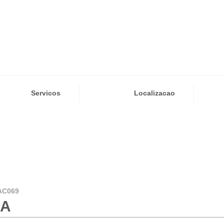
Servicos
Localizacao
AC069
XA