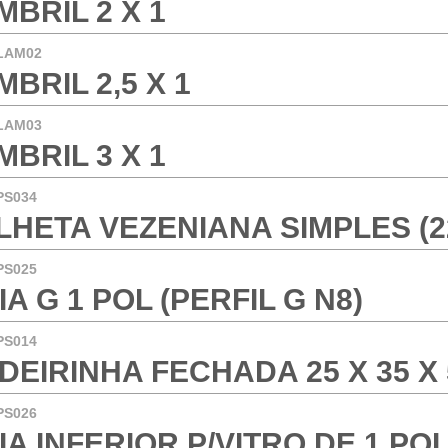
MBRIL 2 X 1
LAM02
MBRIL 2,5 X 1
LAM03
MBRIL 3 X 1
PS034
LHETA VEZENIANA SIMPLES (2
PS025
IA G 1 POL (PERFIL G N8)
PS014
DEIRINHA FECHADA 25 X 35 X 5
PS026
IA INFERIOR P/VITRO DE 1 POL 