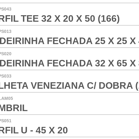
PS043
FIL TEE 32 X 20 X 50 (166)
PS013
DEIRINHA FECHADA 25 X 25 X 4
PS020
DEIRINHA FECHADA 32 X 65 X 8
PS033
LHETA VENEZIANA C/ DOBRA (
LAM05
MBRIL
PS051
FIL U - 45 X 20