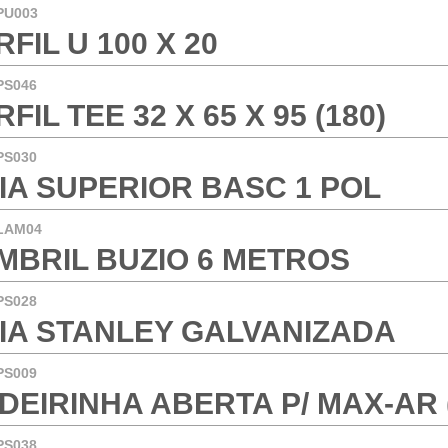
PU003
RFIL U 100 X 20
PS046
FIL TEE 32 X 65 X 95 (180)
PS030
IA SUPERIOR BASC 1 POL
LAM04
MBRIL BUZIO 6 METROS
PS028
IA STANLEY GALVANIZADA
PS009
DEIRINHA ABERTA P/ MAX-AR 
PS038