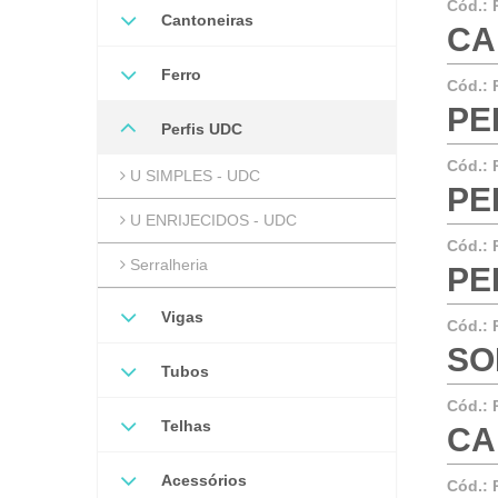
Cód.:
Cantoneiras
CA
Ferro
Cód.:
PER
Perfis UDC
Cód.:
U SIMPLES - UDC
PE
U ENRIJECIDOS - UDC
Cód.:
Serralheria
PER
Vigas
Cód.:
SO
Tubos
Cód.:
Telhas
CA
Acessórios
Cód.: