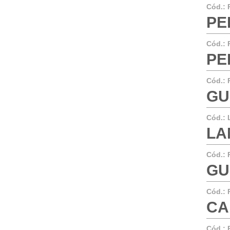
Cód.:
PE
Cód.:
PER
Cód.:
GU
Cód.:
LA
Cód.:
GU
Cód.:
CA
Cód.: